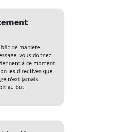
cement
blic de manière
message, vous donnez
nviennent à ce moment
lon les directives que
age n'est jamais
it au but.