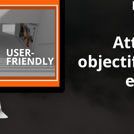
At
object
e