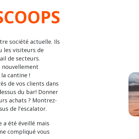
 SCOOPS
re société actuelle. Ils
u les visiteurs de
il de secteurs.
s nouvellement
la cantine !
s de vos clients dans
u-dessus du bar! Donner
eurs achats ? Montrez-
us de l'escalator.
 a été éveillé mais
tème compliqué vous